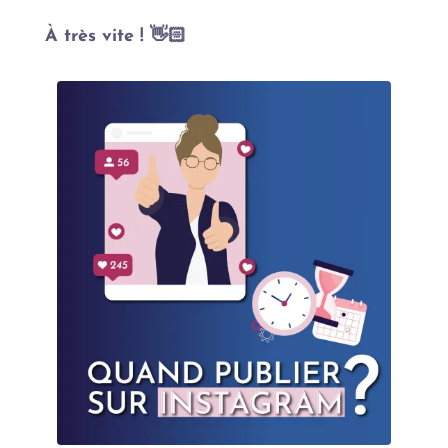
À très vite ! 👋🏻