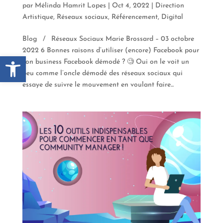
par
Mélinda Hamrit Lopes
|
Oct 4, 2022
|
Direction
Artistique
,
Réseaux sociaux
,
Référencement
,
Digital
Blog / Réseaux Sociaux Marie Brossard – 03 octobre
2022 6 Bonnes raisons d’utiliser (encore) Facebook pour
Ouvrir la barre d’outils
son business Facebook démodé ? 🧐 Oui on le voit un
peu comme l’oncle démodé des réseaux sociaux qui
essaye de suivre le mouvement en voulant faire...